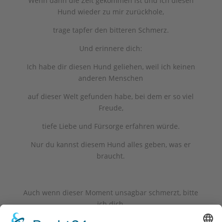
Wenn dann die Zeit gekommen ist und ich diesen
Hund wieder zu mir zurückhole,
trage tapfer den bitteren Schmerz.
Und erinnere dich:
Ich habe dir diesen Hund geliehen, weil ich keinen
anderen Menschen
auf dieser Welt gefunden habe, bei dem er so viel
Freude,
tiefe Liebe und Fürsorge erfahren würde.
Nur du kannst diesem Hund alles geben, was er
braucht.
Auch wenn dieser Moment unsagbar schmerzt, bitte
ich dich,