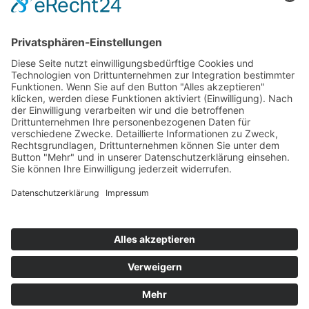
sei dankbar für diese so wertvolle Zeit.
Sie machte aus dir diesen wundervollen Menschen,
der du heute bist.
Und ich hoffe, dass du jetzt verstehst, warum ich DIR
diesen Hund geliehen habe.
Ich habe euch füreinander geschaffen.
Hier auf Erden für eine Weile, in euren Herzen für
die Ewigkeit.
Aktualisiert: 24.04.2026
DATENSCHUTZERKLÄRUNG
|
IMPRESSUM
© 2009 - 2026 Texte & Bilder H. & B. Lindemann | all
rights reserved