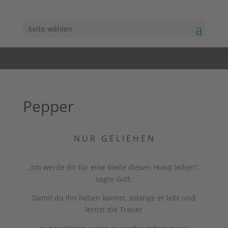
Seite wählen
Pepper
N U R G E L I E H E N
„Ich werde dir für eine Weile diesen Hund leihen“,
sagte Gott.
Damit du ihn lieben kannst, solange er lebt und
lernst die Trauer