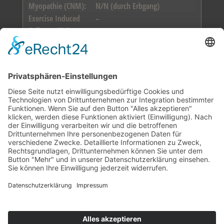
Myopathie (CNM):
N/N (durch Erbgang)
Exercise Induced
–
Collapse (EIC):
Hereditäre Nasale
–
Parakeratose (HNPK)
– PCR:
Formwert:
vorzüglich
Prüfungen:
Wesenstest, ZZL
Titel:
–
Züchter:
Bettina Lindemann
Datenbank Labrador Club Deutschland
Cookie-Einstellungen