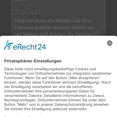
27.01.2013
Deep hat heute die Hündin Lab Diva
Chestnut gedeckt und jetzt hoffen wir
auf Welpen und drücken die Daumen 🙂
24.01.2013
Wie schnell doch wieder ein Jahr
vergangen ist……Wir gratulieren heute
von Herzen unserem D-Wurf zum 1.
Geburtstag. Noch viele gemeinsame
Jahre mit euren Familien wünschen wir
euch. Habt weiterhin soviel Freude und
bleibt alle gesund. Für immer in meinem
Herzen…..♥….