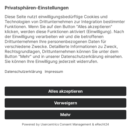
folgende personenbezogene Daten an
Usercentrics übertragen:
Ihre Einwilligung(en) bzw. der
Widerruf Ihrer Einwilligung(en)
Ihre IP-Adresse
Informationen über Ihren Browser
Informationen über Ihr Endgerät
Zeitpunkt Ihres Besuchs auf der
Website
Geolocation
Des Weiteren speichert Usercentrics ein Cookie
in Ihrem Browser, um Ihnen die erteilten
Einwilligungen bzw. deren Widerruf zuordnen
zu können. Die so erfassten Daten werden
gespeichert, bis Sie uns zur Löschung
auffordern, das Usercentrics-Cookie selbst