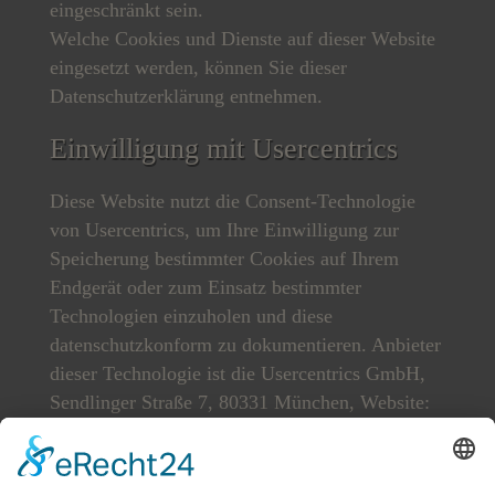
eingeschränkt sein.
Welche Cookies und Dienste auf dieser Website
eingesetzt werden, können Sie dieser
Datenschutzerklärung entnehmen.
Einwilligung mit Usercentrics
Diese Website nutzt die Consent-Technologie
von Usercentrics, um Ihre Einwilligung zur
Speicherung bestimmter Cookies auf Ihrem
Endgerät oder zum Einsatz bestimmter
Technologien einzuholen und diese
datenschutzkonform zu dokumentieren. Anbieter
dieser Technologie ist die Usercentrics GmbH,
Sendlinger Straße 7, 80331 München, Website:
https://usercentrics.com/de/
(im Folgenden
„Usercentrics“).
Wenn Sie unsere Website betreten, werden