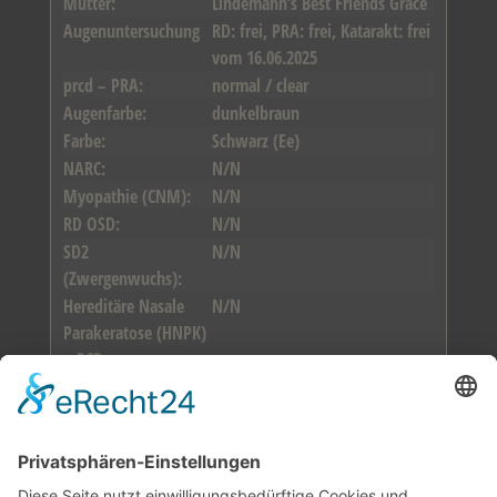
Mutter:
Lindemann’s Best Friends Grace
Augenuntersuchung
RD: frei, PRA: frei, Katarakt: frei
vom 16.06.2025
prcd – PRA:
normal / clear
Augenfarbe:
dunkelbraun
Farbe:
Schwarz (Ee)
NARC:
N/N
Myopathie (CNM):
N/N
RD OSD:
N/N
SD2
N/N
(Zwergenwuchs):
Hereditäre Nasale
N/N
Parakeratose (HNPK)
– PCR:
Exercise Induced
N/EIC
Collapse (EIC):
STGD-Gentest
N/N
Formwert:
vorzüglich
ohne Auflagen