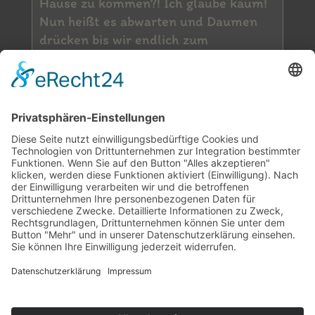
Hause zu kommen?! Ich glaube kaum!
Nun heißt es abwarten und Daumen
drücken bis wir endlich zum
Ultraschall gehen können. Wenn das
doch nicht immer solange dauern
würde….. Wir bedanken uns ganz
herzlich für die vielen lieben
Weihnachtsgrüße und Wünsche für
das neue Jahr. Auch wir wünschen
unseren Welpenleuten, Freunden und
unserer Familie ein ganz wundervolles
und gesundes 2015!!
Cookie-Einstellungen