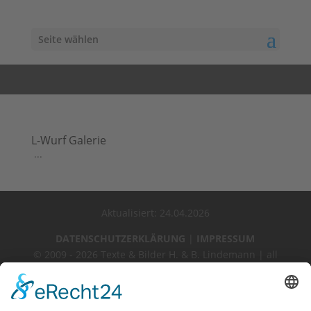
Seite wählen
L-Wurf Galerie
...
Aktualisiert: 24.04.2026
DATENSCHUTZERKLÄRUNG
|
IMPRESSUM
© 2009 - 2026 Texte & Bilder H. & B. Lindemann | all
rights reserved
Webdesign by GriPuWebFee