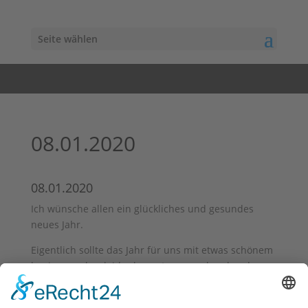
Seite wählen
08.01.2020
08.01.2020
Ich wünsche allen ein glückliches und gesundes
neues Jahr.
Eigentlich sollte das Jahr für uns mit etwas schönem
beginnen, aber leider kommt es manchmal anders
als man möchte.
Ich bin sehr traurig darüber, aber leider hat Grace