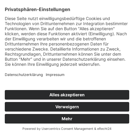
ihre Welpen verloren. Wieso wird immer ein
Geheimnis bleiben. Es geht ihr gut und das ist für
mich immer das wichtigste. Ich werde bei der
nächsten Läufigkeit einen erneuten Versuch starten,
so das die Welpen dann zum Sommer/Herbst diesen
Jahres geboren werden.
Aktualisiert: 24.04.2026
DATENSCHUTZERKLÄRUNG
|
IMPRESSUM
© 2009 - 2026 Texte & Bilder H. & B. Lindemann | all
rights reserved
Webdesign by GriPuWebFee