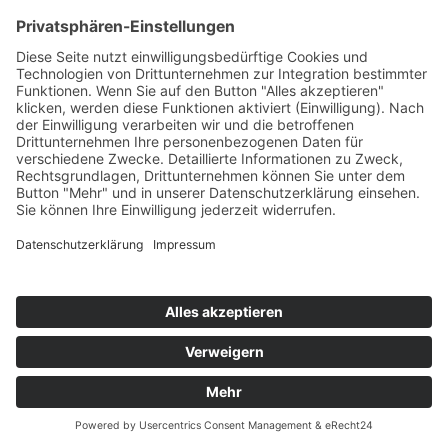
Navigation oben, um den Beitrag zu finden.
Aktualisiert: 24.04.2026
DATENSCHUTZERKLÄRUNG
|
IMPRESSUM
© 2009 - 2026 Texte & Bilder H. & B. Lindemann | all
rights reserved
Webdesign by GriPuWebFee