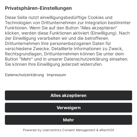
Happy Birthday in Heaven meine liebe
Pepperlotte……
Aktualisiert: 24.04.2026
DATENSCHUTZERKLÄRUNG
|
IMPRESSUM
© 2009 - 2026 Texte & Bilder H. & B. Lindemann | all
rights reserved
Webdesign by GriPuWebFee