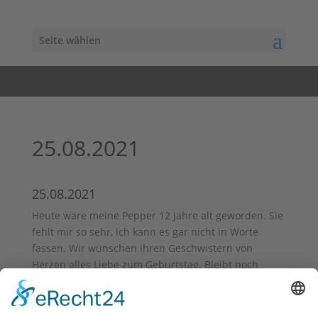
Seite wählen
25.08.2021
25.08.2021
Heute wäre meine Pepper 12 Jahre alt geworden. Sie
fehlt mir so sehr, ich kann es gar nicht in Worte
fassen. Wir wünschen ihren Geschwistern von
Herzen alles Liebe zum Geburtstag. Bleibt noch
lange bei euren Familien und genießt die kostbare
Zeit.