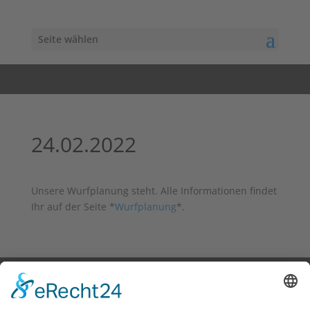
Seite wählen
24.02.2022
Unsere Wurfplanung steht. Alle Informationen findet
Ihr auf der Seite *
Wurfplanung
*.
Aktualisiert: 24.04.2026