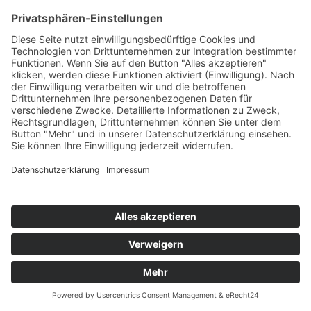
DATENSCHUTZERKLÄRUNG
|
IMPRESSUM
© 2009 - 2026 Texte & Bilder H. & B. Lindemann | all
rights reserved
Webdesign by GriPuWebFee