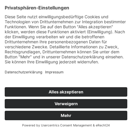
macht ihr die Hitze zu schaffen, aber gut das wir
noch von unserer Funny das Kühlhalsband haben.
Ich bin schon so gespannt.
Aktualisiert: 24.04.2026
DATENSCHUTZERKLÄRUNG
|
IMPRESSUM
© 2009 - 2026 Texte & Bilder H. & B. Lindemann | all
rights reserved
Webdesign by GriPuWebFee