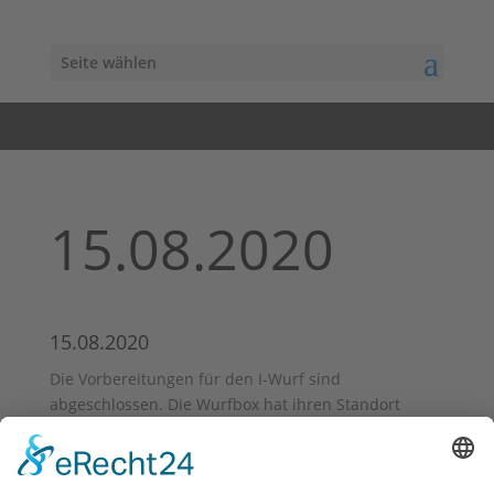
Seite wählen
15.08.2020
15.08.2020
Die Vorbereitungen für den I-Wurf sind
abgeschlossen. Die Wurfbox hat ihren Standort
bezogen und wartet darauf gefüllt zu werden.
Grace geht es in der Trächtigkeit gut. Zum Ende hin,