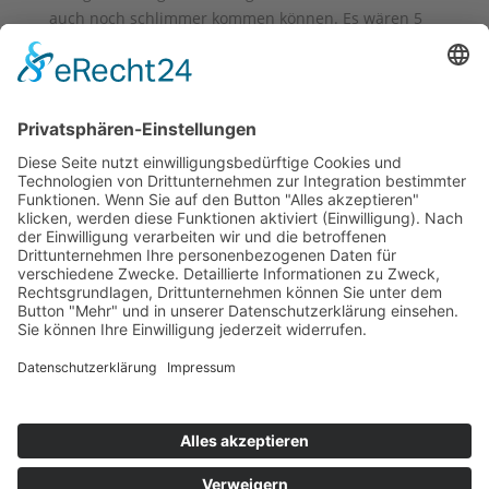
auch noch schlimmer kommen können. Es wären 5
Welpen geworden aber nur 3 haben es geschafft. 2
Hündinnen und 1 Rüde…
Nun endet der letzte Wurf von Pepper leider auch
nicht so, wie ich es mir und ihr gewünscht hätte.
Sie ist eine großartige Hündin, eine wundervolle
Mama und ich bin glücklich das sie es geschafft hat.
Liebe Susanne Bona, ich bin dir so dankbar für deine
Unterstützung und mehr als froh, dass du den
letzten Welpen ohne Kaiserschnitt auf die Welt holen
konntest.
Aktualisiert: 24.04.2026
DATENSCHUTZERKLÄRUNG
|
IMPRESSUM