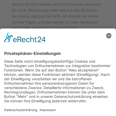
Verlust für ihre Familie und ihre Freunde und auch
für mich. Monica war mehr wie nur die Züchterin
von Funny und July für mich. Ich konnte sie immer
um Rat fragen und das werde ich sehr vermissen.
Mein tiefes Mitgefühl gilt ihrer Familie.
Für immer trage ich sie voller Dankbarkeit und Liebe
in meinem Herzen…
Am 3.8. 18 haben wir Deep’s 8. Geburtstag gefeiert.
Ein anstrengendes Jahr liegt hinter ihm und dank
meiner THP Meike Voss geht es ihm wieder gut.
Jetzt freue ich mich auf viel tolle Jahre mit meinen so
besonderen Herzbuben.